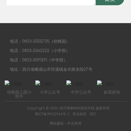
电话：
0833-5555735
（幼稚园）
电话：
0833-5362222
（小学部）
电话：
0833-5591291
（中学部）
地址：四川省峨眉山市符溪镇金丰路东段27号
幼稚园入园小
小学公众号
中学公众号
参观咨询
助手
Copyright © 2026 四川博睿特外国语学校 版权所有
蜀ICP备19032334号-2
营业执照
SEO
网站建设：中企跨境